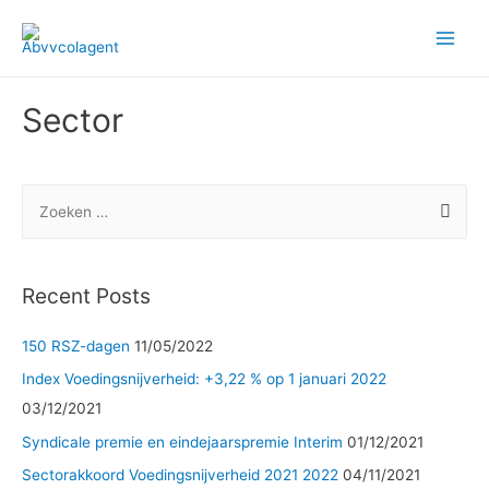
Main
Men
Sector
Z
o
e
k
Recent Posts
e
n
150 RSZ-dagen
11/05/2022
n
Index Voedingsnijverheid: +3,22 % op 1 januari 2022
a
03/12/2021
a
Syndicale premie en eindejaarspremie Interim
01/12/2021
r
Sectorakkoord Voedingsnijverheid 2021 2022
04/11/2021