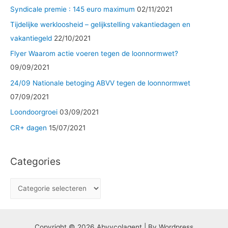
:
Syndicale premie : 145 euro maximum
02/11/2021
Tijdelijke werkloosheid – gelijkstelling vakantiedagen en
vakantiegeld
22/10/2021
Flyer Waarom actie voeren tegen de loonnormwet?
09/09/2021
24/09 Nationale betoging ABVV tegen de loonnormwet
07/09/2021
Loondoorgroei
03/09/2021
CR+ dagen
15/07/2021
Categories
C
a
t
e
Copyright © 2026 Abvvcolagent | By Wordpress