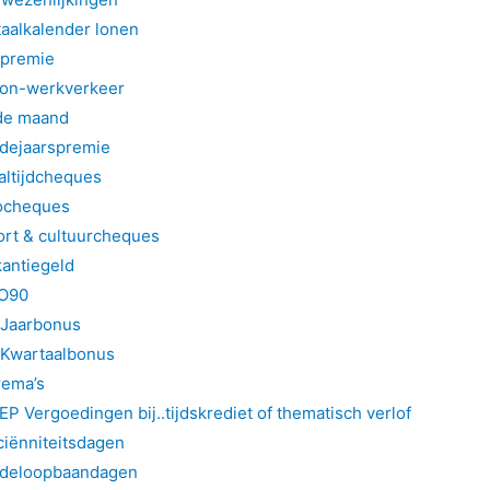
aalkalender lonen
npremie
on-werkverkeer
de maand
ndejaarspremie
altijdcheques
ocheques
ort & cultuurcheques
antiegeld
O90
Jaarbonus
Kwartaalbonus
rema’s
P Vergoedingen bij..
tijdskrediet of thematisch verlof
iënniteitsdagen
ndeloopbaandagen