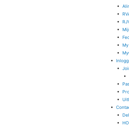
Al
RV
RJ
Mij
Fe
My
My
Inlog
Joi
Pa
Pro
Uit
Conta
De
HO