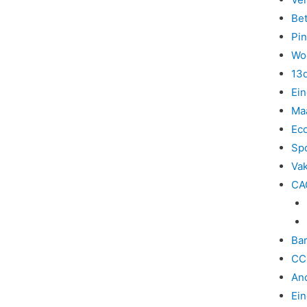
Bet
Pi
Wo
13
Ei
Ma
Ec
Sp
Vak
CA
Ba
CCE
Anc
Ei