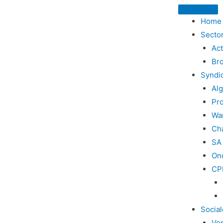
Home
Secto
Ac
Br
Syndi
Al
Pro
Wa
Ch
SA
On
CP
Socia
Ve