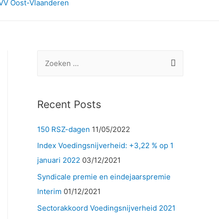
VV Oost-Vlaanderen
Z
o
e
k
Recent Posts
e
150 RSZ-dagen
11/05/2022
n
n
Index Voedingsnijverheid: +3,22 % op 1
a
januari 2022
03/12/2021
a
Syndicale premie en eindejaarspremie
r
Interim
01/12/2021
:
Sectorakkoord Voedingsnijverheid 2021