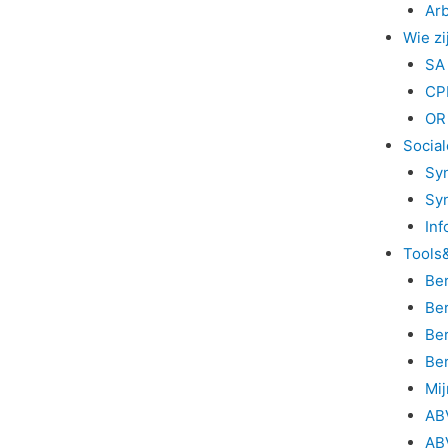
Ar
Wie zi
SA
CP
OR
Social
Syn
Syn
Inf
Tools
Be
Ber
Ber
Be
Mi
AB
AB