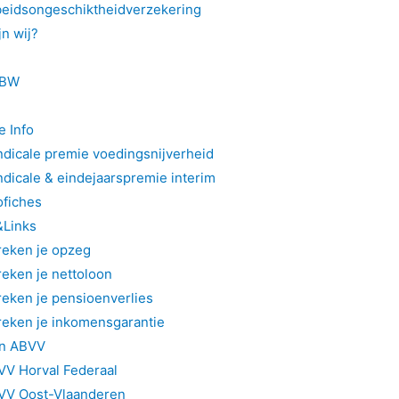
beidsongeschiktheidverzekering
jn wij?
BW
e Info
dicale premie voedingsnijverheid
dicale & eindejaarspremie interim
ofiches
&Links
reken je opzeg
eken je nettoloon
eken je pensioenverlies
reken je inkomensgarantie
jn ABVV
VV Horval Federaal
VV Oost-Vlaanderen