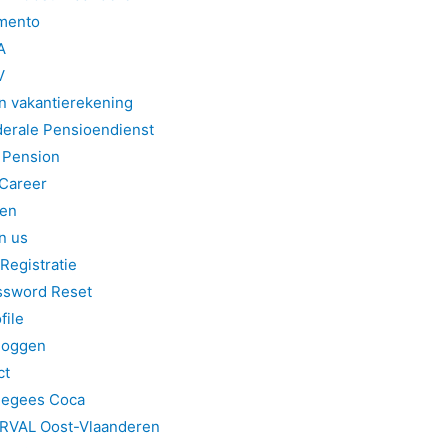
imento
A
V
n vakantierekening
derale Pensioendienst
 Pension
Career
gen
n us
Registratie
ssword Reset
file
loggen
ct
legees Coca
RVAL Oost-Vlaanderen