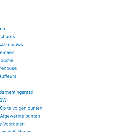
r
tua
ochures
caal nieuws
gemeen
ductie
rehouse
auffeurs
dernemingsraad
BW
Op te volgen punten
Afgewerkte punten
le Voordelen
rwezenlijkingen